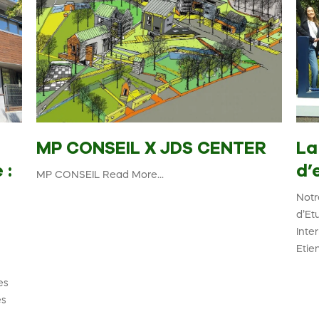
MP CONSEIL X JDS CENTER
La
 :
d’
MP CONSEIL Read More...
Notr
d’E
Inte
Etie
n
es
es