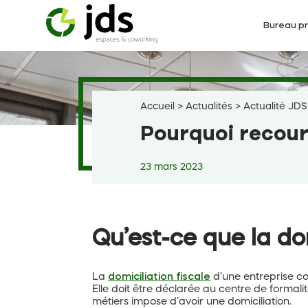
Aller
au
Bureau pr
contenu
Accueil
>
Actualités
>
Actualité JDS
Pourquoi recouri
23 mars 2023
Qu’est-ce que la dom
La
domiciliation fiscale
d’une entreprise cor
Elle doit être déclarée au centre de formal
métiers impose d’avoir une domiciliation.