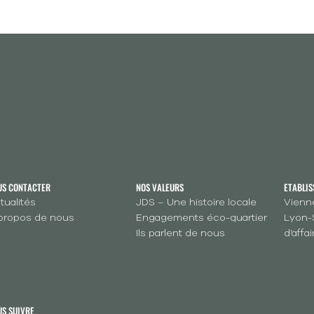
US CONTACTER
NOS VALEURS
ETABLI
tualités
JDS – Une histoire locale
Vienne
propos de nous
Engagements éco-quartier
Lyon-
Ils parlent de nous
d’affa
US SUIVRE