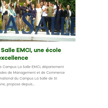
 Salle EMCI, une école
Zoom sur 
excellence
L’IPMS (Institut 
existe maintenan
e Campus La Salle EMCI, département
spécialisé dans 
tudes de Management et de Commerce
qui perm...
rnational du Campus La Salle de St
nne, propose depuis...