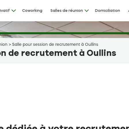
ivatif
Coworking
Salles de réunion
Domiciliation
nion
>
Salle pour session de recrutement à Oullins
on de recrutement à Oullins
e dédiée à votre recrutemen