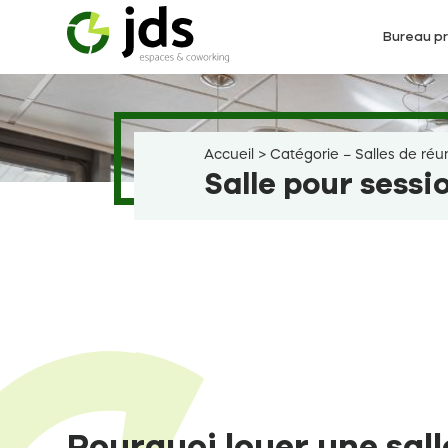
Aller
au
Bureau pr
contenu
Accueil
>
Catégorie – Salles de réu
Salle pour sessi
Pourquoi louer une sall