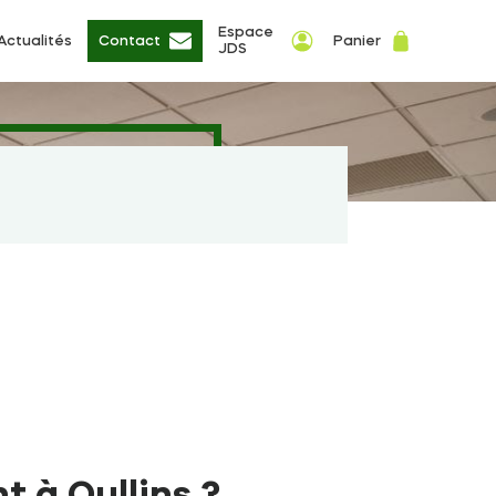
Espace
Actualités
Contact
Panier
JDS
t à Oullins ?