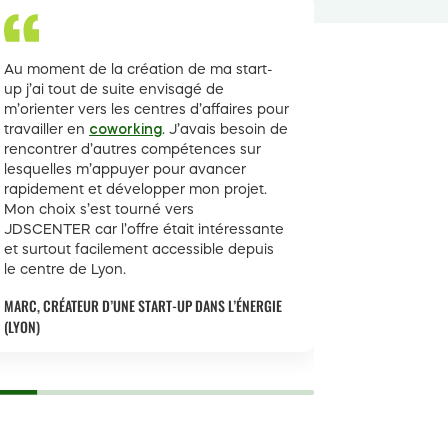
Au moment de la création de ma start-
Depuis le j
up j’ai tout de suite envisagé de
première f
m’orienter vers les centres d’affaires pour
décision é
travailler en
coworking
. J’avais besoin de
avec une é
rencontrer d’autres compétences sur
conditions 
lesquelles m’appuyer pour avancer
bienveilla
rapidement et développer mon projet.
compréhen
Mon choix s’est tourné vers
instinctiv
JDSCENTER car l’offre était intéressante
et surtout facilement accessible depuis
le centre de Lyon.
MARC, CRÉATEUR D’UNE START-UP DANS L’ÉNERGIE
(LYON)
LUCAS, 40 A