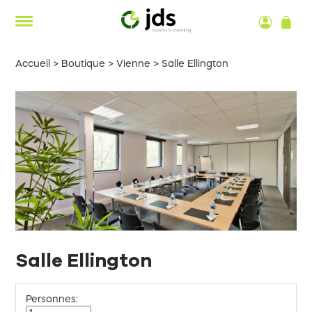
Aller
au
contenu
Accueil
>
Boutique
>
Vienne
>
Salle Ellington
Salle Ellington
Personnes: