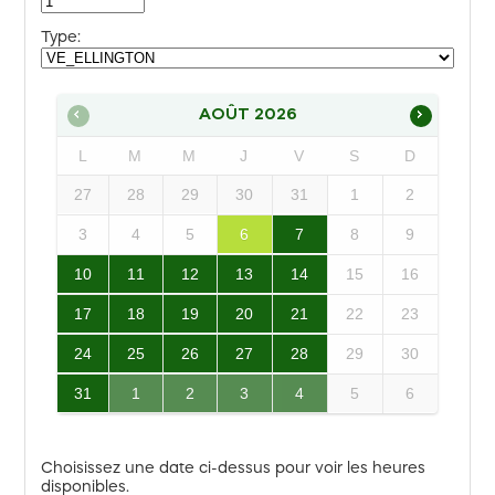
Type:
AOÛT
2026
L
M
M
J
V
S
D
27
28
29
30
31
1
2
3
4
5
6
7
8
9
10
11
12
13
14
15
16
17
18
19
20
21
22
23
24
25
26
27
28
29
30
31
1
2
3
4
5
6
Choisissez une date ci-dessus pour voir les heures
disponibles.