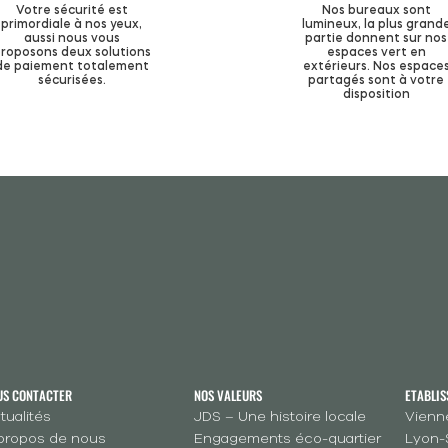
Votre sécurité est
Nos bureaux sont
primordiale à nos yeux,
lumineux, la plus grand
aussi nous vous
partie donnent sur nos
roposons deux solutions
espaces vert en
de paiement totalement
extérieurs. Nos espace
sécurisées.
partagés sont à votre
disposition
US CONTACTER
NOS VALEURS
ETABLI
tualités
JDS – Une histoire locale
Vienne
propos de nous
Engagements éco-quartier
Lyon-