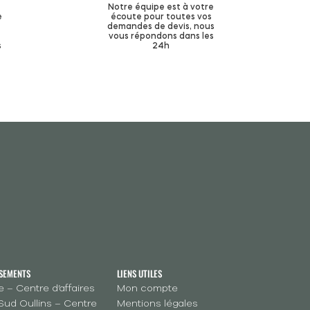
Notre équipe est à votre
e
écoute pour toutes vos
demandes de devis, nous
vous répondons dans les
s
24h
SSEMENTS
LIENS UTILES
 – Centre d’affaires
Mon compte
Sud Oullins – Centre
Mentions légales