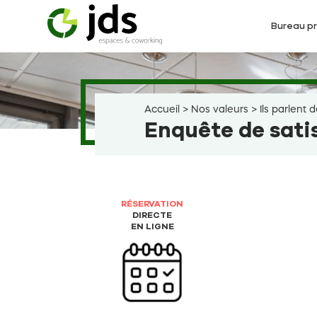
Aller
au
Bureau pr
contenu
Accueil
>
Nos valeurs
>
Ils parlent 
Enquête de sati
RÉSERVATION
DIRECTE
EN LIGNE